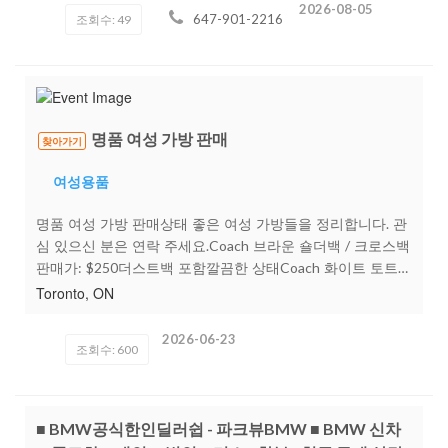
~ Gr.12성적향상및특별관리과학기초부터과학을정복해드립
2026-08-05
647-901-2216
조회수: 49
니다.개개인에맞는맞춤식강의.각학년(Gr7~ Gr12)퀴즈,테스
트,과제물, Final exam등을완벽하게대비,체계적이고철저한관
리로성적향상.(일대일집중지도)Physics11~12/Biology
11~12/Chemistry 11~12대입전문선생님이꼼꼼하게자녀들
의성적을관리해드립니다문의 전화: 647-901-2216
명품 여성 가방 판매
찾아가기
여성용품
명품 여성 가방 판매상태 좋은 여성 가방들을 정리합니다. 관
심 있으신 분은 연락 주세요.Coach 브라운 숄더백 / 크로스백
판매가: $250더스트백 포함깔끔한 상태Coach 화이트 토트백
/ 크로스백판매가: $200태그 및 더스트백 포함상태 우수Kate
Toronto, ON
Spade 블랙 크로스백판매가: $180실용적인 사이즈상태 양호
Louis Vuitton 다미에 토트백판매가: $2,300더스트백 포함상
2026-06-23
조회수: 600
태 우수직거래 가능합니다.거래 장소:509 Beecroft Rd.문
의:416-843-4080관심 있으신 분은 문자 또는 전화로 연락 부
탁드립니다.
■ BMW공식한인딜러쉽 - 파크뷰BMW ■ BMW 신차