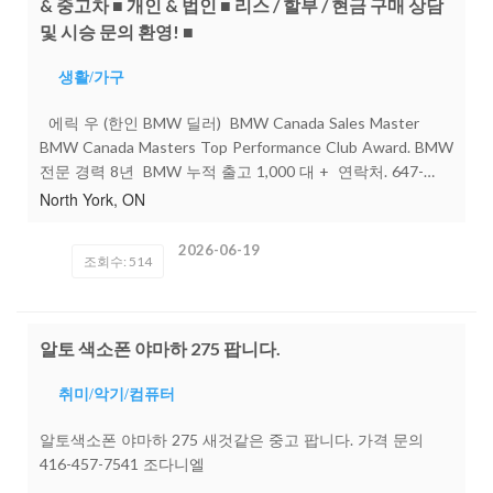
& 중고차 ■ 개인 & 법인 ■ 리스 / 할부 / 현금 구매 상담
및 시승 문의 환영! ■
생활/가구
에릭 우 (한인 BMW 딜러) BMW Canada Sales Master
BMW Canada Masters Top Performance Club Award. BMW
전문 경력 8년 BMW 누적 출고 1,000 대 + 연락처. 647-
500-0085 (전화 및 문자) 개인 리스 / 파이낸스 / 현금 구
North York, ON
매 · ·법인 리스 / 법인 파이낸스 / 법인 현금구매 /사업용 차
량 비용 처리 및 절세 관련 상담 · /전문직 · Corporate
2026-06-19
조회수: 514
Program 혜택 상담 · 기존 BMW 고객 Loyalty Program (구매
딜러쉽 무관) · 유학생 / 워크퍼밋 / 신규 이민자 리스 및 파이
낸스 승인 / 신용 이력 부족 · 특수 승인 케이스 상담 · ·BMW ·
Mercedes-Benz ·Audi · Porsche ·Lexus · Genesis · Tesla ·
알토 색소폰 야마하 275 팝니다.
Land Rover 및 대부분 브랜드의 리스 / 파이낸스 / 캐시구매
차량 Trade-in 상담 안녕하세요, 파크뷰 BMW 에 에릭
취미/악기/컴퓨터
우 입니다! 근무시간에 기존 예약 및 전화상담 중일 경우
가 많아서 연결이 어려우실 경우 고객님 성함과 연락처 그리
알토색소폰 야마하 275 새것같은 중고 팝니다. 가격 문의
고 문의 내용을 간략히 문자로 남겨주시면 상담 종료 후 바
416-457-7541 조다니엘
로 연락드리겠습니다. Showroom 방문상담 및 Test Drive