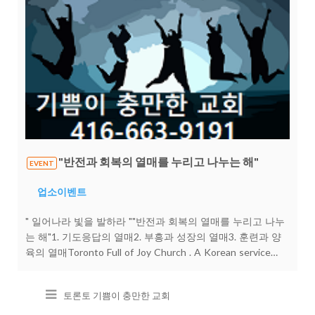
포장 무료 제공 해외 거주 중이라 쿠팡이나 네이버에서 구매
가 어려울 때, SPD가 대신 구매부터 보관·합포장까지 무료로
처리해드립니다. 4?? 항공 특송으로 빠르게 도착! 해상보다
훨씬 빠른 항공 특송으로 중요한 물품을 신속하고 안전하게
전달합니다. ?? 지금 바로 문의하세요. 복잡한 해외배송, SPD
가 대신합니다. ?? https://pf.kakao.com/_ixaxbMxj 안전하고,
빠르고, 합리적인 해외배송은 SPD입니다.
"반전과 회복의 열매를 누리고 나누는 해"
EVENT
업소이벤트
" 일어나라 빛을 발하라 ""반전과 회복의 열매를 누리고 나누
는 해"1. 기도응답의 열매2. 부흥과 성장의 열매3. 훈련과 양
육의 열매Toronto Full of Joy Church . A Korean service
begins at 11 a.m. followed by an English service at 1:30
p.m.Children’s Sunday school is begins at 11 a.m.
토론토 기쁨이 충만한 교회