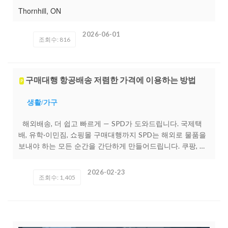
를 희망하시면 방문 24시간전에 제 휴대폰 (647-500-
Thornhill, ON
0085) 로 예약을 꼭 부탁드립니다! 고객님의 라이프 스타일
과 예산에 맞는 최적의 BMW 선별 및 구매 방법을 제가 최선
2026-06-01
조회수: 816
을 다해 도와 드리겠습니다! 감사합니다! Eric Woo 파크
뷰 BMW 인스타그램 클릭시 인스타그램으로 이동!
Parkview BMW 찾아오시는 길 클릭시 구글맵으로 이동!
구매대행 항공배송 저렴한 가격에 이용하는 방법
P
생활/가구
해외배송, 더 쉽고 빠르게 — SPD가 도와드립니다. 국제택
배, 유학·이민짐, 쇼핑몰 구매대행까지 SPD는 해외로 물품을
보내야 하는 모든 순간을 간단하게 만들어드립니다. 쿠팡, 네
이버쇼핑 등 국내 쇼핑몰 상품도 해외에서 편하게 주문하고
받아보세요. ?? SPD만의 장점 1?? 수수료 0원 — 배송비만 지
2026-02-23
조회수: 1,405
불하세요. 복잡한 수수료 없이, 오직 실제 배송비만! 해외배송
이 부담스럽지 않도록 SPD가 가격 경쟁력을 보장합니다. 2??
카톡으로 끝나는 간편 서비스 해외로 택배를 보내야 하는데
막막하신가요? 미국, 일본, 캐나다 등 어디든 담당자가 1:1로
절차부터 서류까지 꼼꼼히 안내드립니다. 3?? 구매대행 & 합