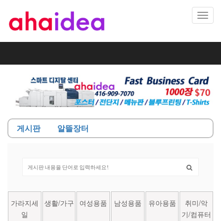
Toggl
navig
게시판
알뜰장터
가라지세
생활/가구
여성용품
남성용품
유아용품
취미/악
일
기/컴퓨터