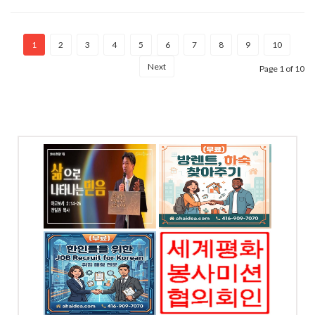
1
2
3
4
5
6
7
8
9
10
Next
Page 1 of 10
(무료) 방렌트,하숙 찾
아주기
-6449
전화: 4169097070
 W,
N
4065 Chesswood Dr.
Toronto, ON
OREAN
세계평화봉사미션협의
회 - 토론토지회
5886
전화: 4169097070
ood
chesswood 4065, ON
, ON