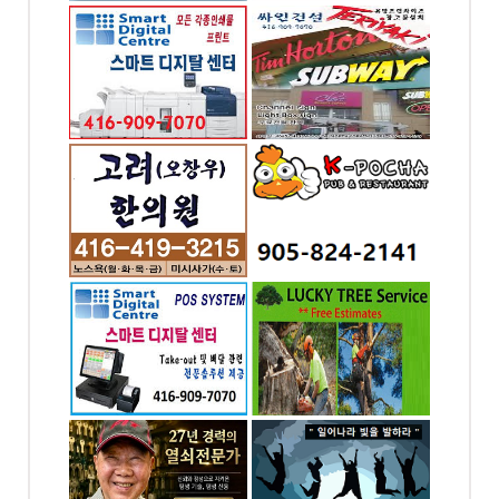
 프린팅
싸인건설 (아하아이디
자인
어)
-7070
전화: 416-909-7070
od dr.
4065 Chesswood Dr.
North York, ON
의원 -
K-포차 ...미시사가(만
두향프라자)
-2624
전화: 905-824-2141
 W #302,
169 DUNDAS ST. E.
ronto,
#7 Mississauga, ON
스템 -
럭키조경 , 나무자르기
POS
전화: 647-564-8383
-7070
4699 Keele St. Unit
218 Toronto, ON
SWOOD
YORK
 천사열쇠
토론토 기쁨이 충만한
교회
-1004
전화: 416-663-9191
.