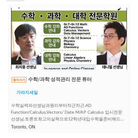
수학/과학 성적관리 전문 튜터
찾아가기
가라지세일
수학실력파선생님과원리부터차근차근.AD
Function/Calculus,Vectors/ Date M/AP Calculus 입시전문
선생님.토론토최고의실력으로12학년대입수학을준비해드립
니다12학년[AD Function] [Calculus & Vectors] [Date]전문
Toronto, ON
지도일대일집중지도로수학성적을100%올릴수있습니다Gr.7