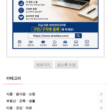
뒤로가기
업소록 수정
카테고리
식품ㆍ음식점ㆍ쇼핑
부동산ㆍ건축ㆍ생활
미용ㆍ건강ㆍ의료