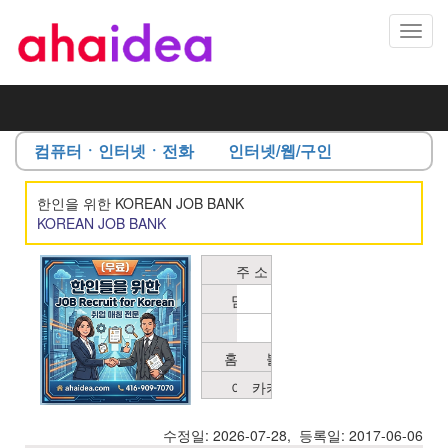
Toggl
navig
컴퓨터ㆍ인터넷ㆍ전화
인터넷/웹/구인
한인을 위한 KOREAN JOB BANK
KOREAN JOB BANK
주 소
4065
Chesswood
담당자
JOB
Drive
BANK
전 화
6476245886
Toronto
,
ON
홈페이지
블로그
AHAIDEA.COM
블
M3J
로
이메일
카카오톡ID
ahaidea@gmail.com
resume@exodint.
2R8
그
로
CA
이
수정일: 2026-07-28, 등록일: 2017-06-06
동