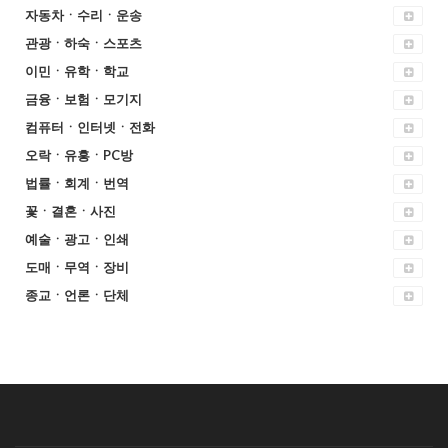
자동차ㆍ수리ㆍ운송
관광ㆍ하숙ㆍ스포츠
이민ㆍ유학ㆍ학교
금융ㆍ보험ㆍ모기지
컴퓨터ㆍ인터넷ㆍ전화
오락ㆍ유흥ㆍPC방
법률ㆍ회계ㆍ번역
꽃ㆍ결혼ㆍ사진
예술ㆍ광고ㆍ인쇄
도매ㆍ무역ㆍ장비
종교ㆍ언론ㆍ단체