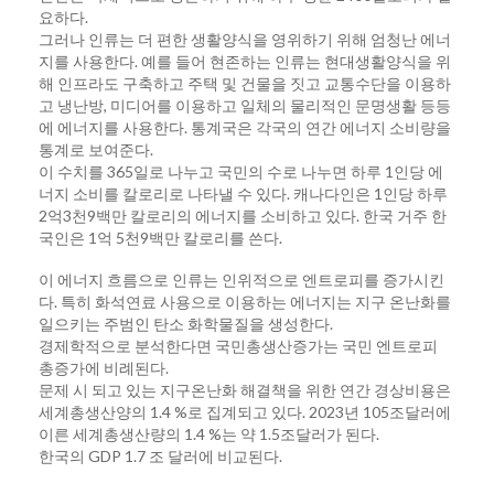
요하다.
그러나 인류는 더 편한 생활양식을 영위하기 위해 엄청난 에너
지를 사용한다. 예를 들어 현존하는 인류는 현대생활양식을 위
해 인프라도 구축하고 주택 및 건물을 짓고 교통수단을 이용하
고 냉난방, 미디어를 이용하고 일체의 물리적인 문명생활 등등
에 에너지를 사용한다. 통계국은 각국의 연간 에너지 소비량을
통계로 보여준다.
이 수치를 365일로 나누고 국민의 수로 나누면 하루 1인당 에
너지 소비를 칼로리로 나타낼 수 있다. 캐나다인은 1인당 하루
2억3천9백만 칼로리의 에너지를 소비하고 있다. 한국 거주 한
국인은 1억 5천9백만 칼로리를 쓴다.
이 에너지 흐름으로 인류는 인위적으로 엔트로피를 증가시킨
다. 특히 화석연료 사용으로 이용하는 에너지는 지구 온난화를
일으키는 주범인 탄소 화학물질을 생성한다.
경제학적으로 분석한다면 국민총생산증가는 국민 엔트로피
총증가에 비례된다.
문제 시 되고 있는 지구온난화 해결책을 위한 연간 경상비용은
세계총생산양의 1.4 %로 집계되고 있다. 2023년 105조달러에
이른 세계총생산량의 1.4 %는 약 1.5조달러가 된다.
한국의 GDP 1.7 조 달러에 비교된다.