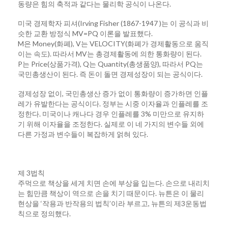
동량은 힘의 축적과 같다는 물리학 공식이 나온다.
미국 경제학자 피셔(Irving Fisher (1867-1947 )는 이 공식과 비
슷한 교환 방정식 MV=PQ 이론을 발표했다.
M은 Money(화폐), V는 VELOCITY(화폐가 경제활동으로 움직
이는 속도). 따라서 MV는 총경제활동에 의한 통화량이 된다.
P는 Price(상품가격), Q는 Quantity(총생품양), 따라서 PQ는
국민총생산이 된다. 즉 돈이 돌면 경제성장이 되는 공식이다.
경제성장 없이, 국민총생산 증가 없이 통화량이 증가하면 인플
레가 유발한다는 공식이다. 정부는 시중 이자율과 인플레를 조
정한다. 미국이나 캐나다 경우 인플레를 3% 미만으로 유지하
기 위해 이자율을 조정한다. 실제로 이 네 가지의 변수들 외에
다른 가정과 변수들이 복잡하게 얽혀 있다.
제 3법칙
주먹으로 책상을 세게 치면 손에 부상을 입는다. 손으로 내리치
는 힘만큼 책상이 역으로 손을 치기 때문이다. 뉴튼은 이 물리
현상을 ‘작용과 반작용의 법칙’이라 부르고, 뉴튼의 제3운동법
칙으로 정의했다.