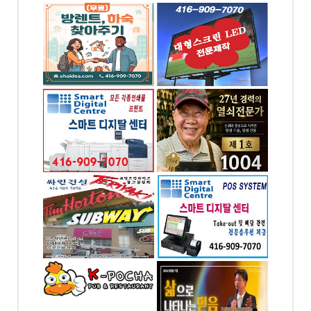
,하숙 찾
대형스크린,LED싸인
& 간판 - 대신전광판
7070
전화: 416-909-7070
od Dr.
4065 Chesswood
Drive Toronto, ON
 프린팅
1004열쇠 .. 천사열쇠
자인
전화: 416-895-1004
-7070
4 Blakeley Rd.
Toronto, ON
od dr.
하아이디
최고의 POS시스템 -
스마트 디지탈 POS
-7070
전화: 416-909-7070
od Dr.
4065 CHESSWOOD
ON
DR. NORTH YORK
Toronto, ON
시사가(만
예본교회
전화: 416-858-6449
-2141
4258 Bloor St W,