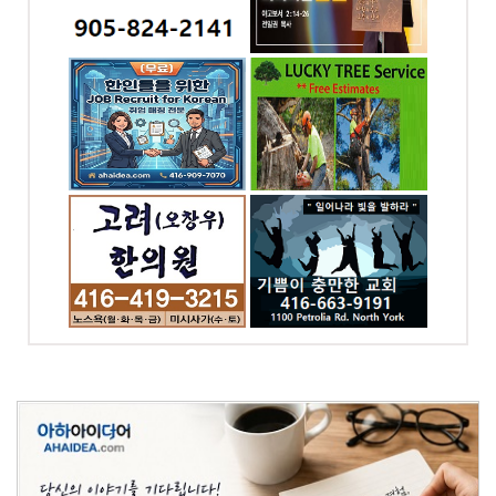
Etobicoke, ON
ST. E.
ga, ON
OREAN
럭키조경 , 나무자르기
전화: 647-564-8383
5886
4699 Keele St. Unit
218 Toronto, ON
ood
, ON
의원 -
토론토 기쁨이 충만한
교회
-0343
전화: 416-663-9191
t W,
1100 Petrolia Rd
 ON
Toronto, ON