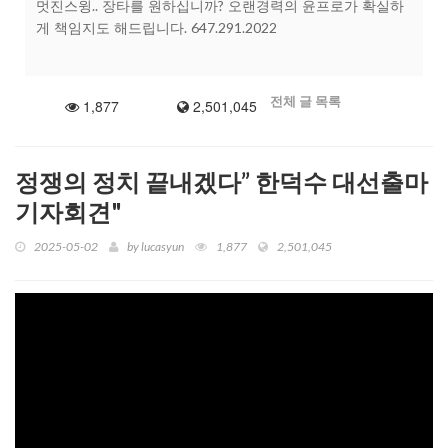
멋진스윙.. 장타를 원하십니까? 오랜경력의 윤프로가 확실하
게 책임지도 해드립니다. 647.291.2022
전체 글 목록
1,877
2,501,045
정쟁의 정치 끝내겠다” 한덕수 대선출마
기자회견"
2025-05-02
by
lucasyun
1,877
2,501,045