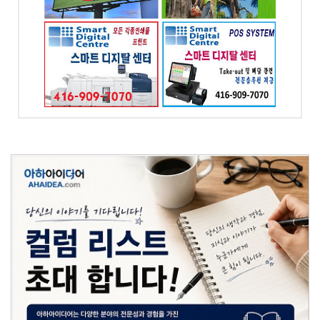
, ON
 프린팅
최고의 POS시스템 -
자인
스마트 디지탈 POS
-7070
전화: 416-909-7070
od dr.
4065 CHESSWOOD
DR. NORTH YORK
Toronto, ON