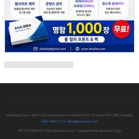
Ahaidea Corp · 4065 Chesswood Drive, North York, Ontario M3J 2R8, Canada
416-784-5111
·
info@ahaidea.com
© COPYRIGHT 2026 ahaidea.com — operated by Ahaidea Corp