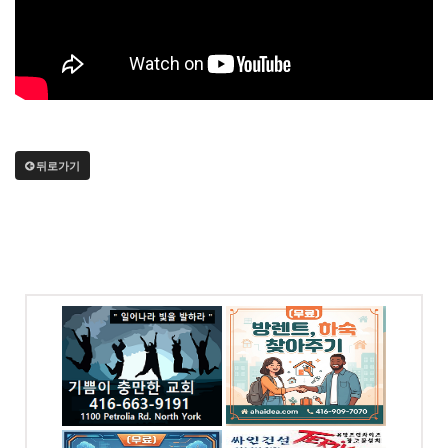
뒤로가기
 충만한
(무료) 방렌트,하숙 찾
아주기
-9191
전화: 4169097070
 Rd
4065 Chesswood Dr.
Toronto, ON
OREAN
싸인건설 (아하아이디