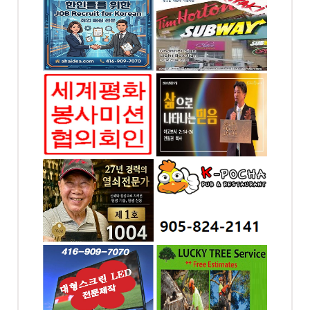
어)
5886
전화: 416-909-7070
ood
4065 Chesswood Dr.
, ON
North York, ON
미션협의
예본교회
회
전화: 416-858-6449
7070
4258 Bloor St W,
Etobicoke, ON
065, ON
K-포차 ...미시사가(만
두향프라자)
-1004
전화: 905-824-2141
.
169 DUNDAS ST. E.
#7 Mississauga, ON
ED싸인
럭키조경 , 나무자르기
신전광판
전화: 647-564-8383
-7070
4699 Keele St. Unit
218 Toronto, ON
ood