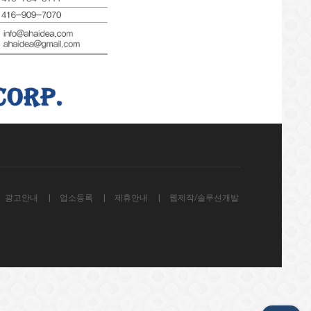
광고안내
업소등록
제휴안내
웹제작/솔루션개발