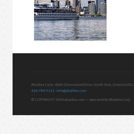
Ahaidea Corp · 4065 Chesswood Drive, North York, Ontario M3J
416-784-5111
·
info@ahaidea.com
© COPYRIGHT 2026 ahaidea.com — operated by Ahaidea Corp