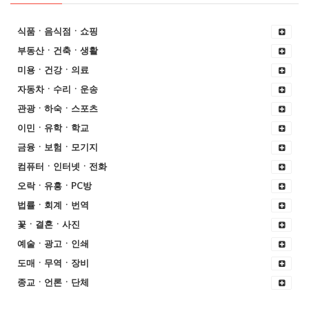
식품ㆍ음식점ㆍ쇼핑
부동산ㆍ건축ㆍ생활
미용ㆍ건강ㆍ의료
자동차ㆍ수리ㆍ운송
관광ㆍ하숙ㆍ스포츠
이민ㆍ유학ㆍ학교
금융ㆍ보험ㆍ모기지
컴퓨터ㆍ인터넷ㆍ전화
오락ㆍ유흥ㆍPC방
법률ㆍ회계ㆍ번역
꽃ㆍ결혼ㆍ사진
예술ㆍ광고ㆍ인쇄
도매ㆍ무역ㆍ장비
종교ㆍ언론ㆍ단체