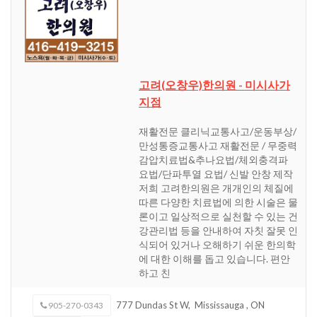
고려(오창우)한의원 - 미시사가
지점
재활전문 클리닉교통사고/운동부상/
만성통증교통사고 재활전문 / 무중력
감압치료법&추나요법/체외충격파
요법/단파투열 요법/ 신발 안창 제작
저희 고려한의원은 개개인의 체질에
따른 다양한 치료법에 의한 시술은 물
론이고 일상적으로 실천할 수 있는 건
강관리법 등을 안내하여 자칫 잘못 인
식되어 있거나 오해하기 쉬운 한의학
에 대한 이해를 돕고 있습니다. 편안
하고 친
777 Dundas St W,
Mississauga
,
ON
905-270-0343