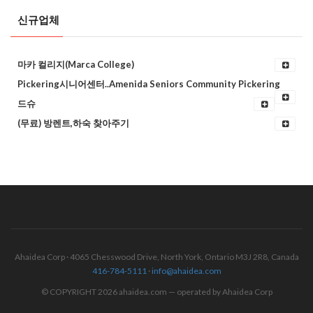
신규업체
마카 컬리지(Marca College)
Pickering시니어센터..Amenida Seniors Community Pickering
드슈
(무료) 방렌트,하숙 찾아주기
Ahaidea Corp · 4065 Chesswood Drive, North York, Ontario M3J 2R8, Canada
416-784-5111
·
info@ahaidea.com
© COPYRIGHT 2026 ahaidea.com — operated by Ahaidea Corp