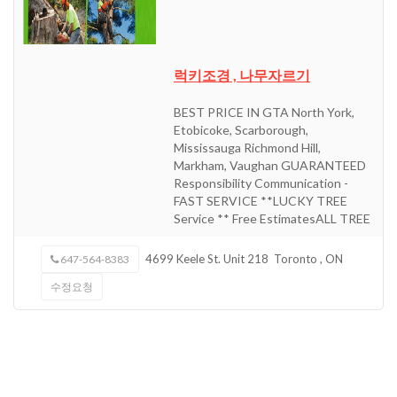
럭키조경 , 나무자르기
BEST PRICE IN GTA North York,
Etobicoke, Scarborough,
Mississauga Richmond Hill,
Markham, Vaughan GUARANTEED
Responsibility Communication -
FAST SERVICE **LUCKY TREE
Service ** Free EstimatesALL TREE
4699 Keele St. Unit 218
Toronto
,
ON
647-564-8383
수정요청