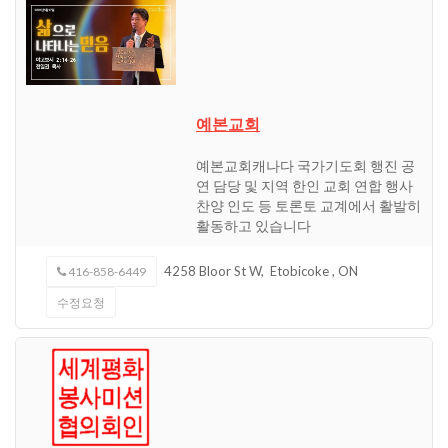
예본교회
예본교회캐나다 국가기도회 행진 공
연 담당 및 지역 한인 교회 연합 행사
찬양 인도 등 토론토 교계에서 활발히
활동하고 있습니다
4258 Bloor St W,
Etobicoke
,
ON
416-858-6449
수정요청