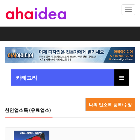
Toggl
navig
카테고리
나의 업소록 등록/수정
한인업소록 (유료업소)