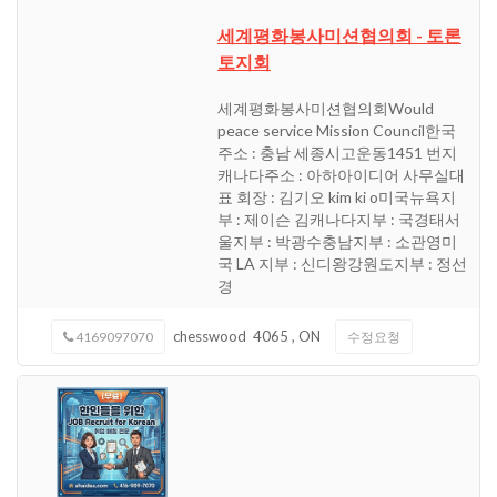
세계평화봉사미션협의회 - 토론
토지회
세계평화봉사미션협의회Would
peace service Mission Council한국
주소 : 충남 세종시고운동1451 번지
캐나다주소 : 아하아이디어 사무실대
표 회장 : 김기오 kim ki o미국뉴욕지
부 : 제이슨 김캐나다지부 : 국경태서
울지부 : 박광수충남지부 : 소관영미
국 LA 지부 : 신디왕강원도지부 : 정선
경
chesswood
4065
,
ON
4169097070
수정요청