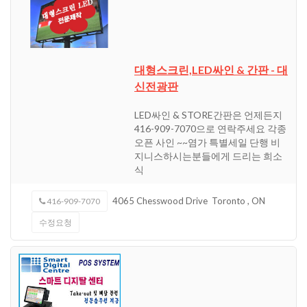
대형스크린,LED싸인 & 간판 - 대
신전광판
LED싸인 & STORE간판은 언제든지
416-909-7070으로 연락주세요 각종
오픈 사인 ~~염가 특별세일 단행 비
지니스하시는분들에게 드리는 희소
식
4065 Chesswood Drive
Toronto
,
ON
416-909-7070
수정요청