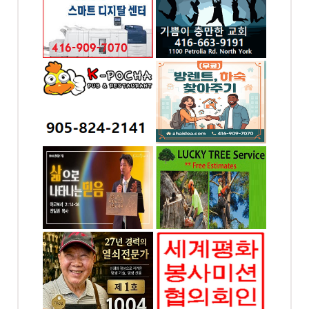
-7070
전화: 416-663-9191
od dr.
1100 Petrolia Rd
Toronto, ON
시사가(만
(무료) 방렌트,하숙 찾
아주기
-2141
전화: 4169097070
ST. E.
4065 Chesswood Dr.
ga, ON
Toronto, ON
럭키조경 , 나무자르기
-6449
전화: 647-564-8383
 W,
4699 Keele St. Unit
N
218 Toronto, ON
세계평화봉사미션협의
회 - 토론토지회
-1004
전화: 4169097070
.
chesswood 4065, ON