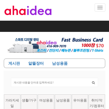
Toggl
navig
게시판
알뜰장터
남성용품
가라지세
생활/가구
여성용품
남성용품
유아용품
취미/악
일
기/컴퓨터