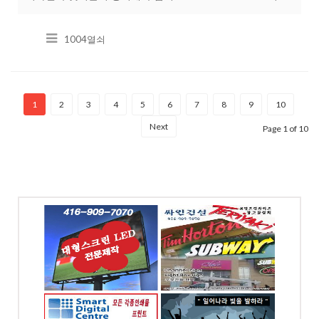
봉사/기타 지역 예약 (출장지역,거리,시간 계산 안합니다.) -상
가 Door lock 안전 보호 장치 (특허품) 설치
1004열쇠
1
2
3
4
5
6
7
8
9
10
Next
Page 1 of 10
ED싸인
싸인건설 (아하아이디
신전광판
어)
-7070
전화: 416-909-7070
ood
4065 Chesswood Dr.
, ON
North York, ON
 프린팅
토론토 기쁨이 충만한
자인
교회