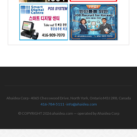
스템 -
한인을 위한 KOREAN
POS
JOB BANK
-7070
전화: 6476245886
SWOOD
4065 Chesswood
YORK
Drive Toronto, ON
Ahaidea Corp · 4065 Chesswood Drive, North York, Ontario M3J 2R8, Canada
416-784-5111
·
info@ahaidea.com
© COPYRIGHT 2026 ahaidea.com — operated by Ahaidea Corp