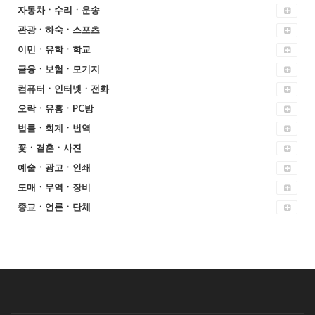
자동차ㆍ수리ㆍ운송
관광ㆍ하숙ㆍ스포츠
이민ㆍ유학ㆍ학교
금융ㆍ보험ㆍ모기지
컴퓨터ㆍ인터넷ㆍ전화
오락ㆍ유흥ㆍPC방
법률ㆍ회계ㆍ번역
꽃ㆍ결혼ㆍ사진
예술ㆍ광고ㆍ인쇄
도매ㆍ무역ㆍ장비
종교ㆍ언론ㆍ단체