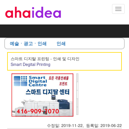
Toggl
navig
예술ㆍ광고ㆍ인쇄
인쇄
스마트 디지탈 프린팅 - 인쇄 및 디자인
Smart Degital Printing
주 소
4065
chesswood
담당자
Eddy
dr.
Cook
전 화
416-
Toronto
,
909-
ON
홈페이지
블로그
ahaidea.com
블
7070
M3J
로
카카오톡ID
이메일
ahaidea@gm
2R8
그
로
CA
이
수정일: 2019-11-22, 등록일: 2019-06-22
동