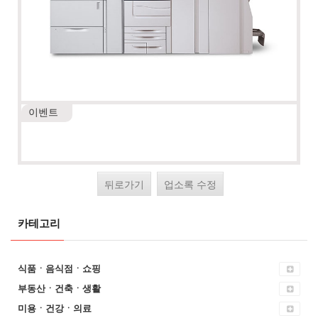
이벤트
뒤로가기
업소록 수정
카테고리
식품ㆍ음식점ㆍ쇼핑
부동산ㆍ건축ㆍ생활
미용ㆍ건강ㆍ의료