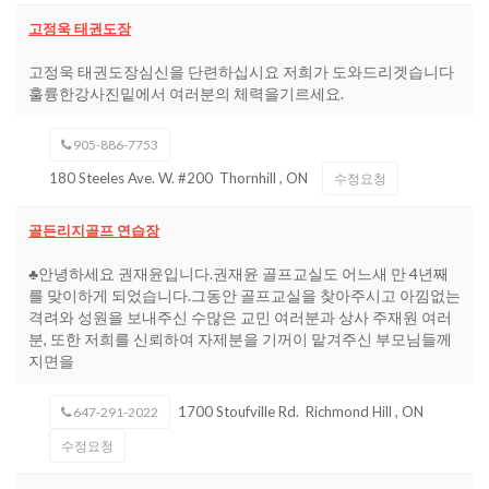
고정욱 태권도장
고정욱 태권도장심신을 단련하십시요 저희가 도와드리겟습니다
훌륭한강사진밑에서 여러분의 체력을기르세요.
905-886-7753
180 Steeles Ave. W. #200
Thornhill
,
ON
수정요청
골든리지골프 연습장
♣안녕하세요 권재윤입니다.권재윤 골프교실도 어느새 만 4년째
를 맞이하게 되었습니다.그동안 골프교실을 찾아주시고 아낌없는
격려와 성원을 보내주신 수많은 교민 여러분과 상사 주재원 여러
분, 또한 저희를 신뢰하여 자제분을 기꺼이 맡겨주신 부모님들께
지면을
1700 Stoufville Rd.
Richmond Hill
,
ON
647-291-2022
수정요청