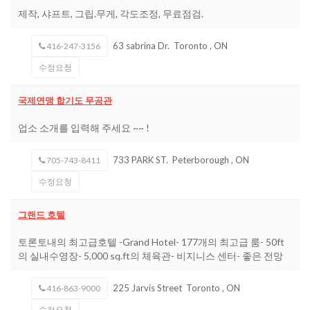
제작, 샤프트, 그립.무게, 각도조정, 무료점검.
63 sabrina Dr.
Toronto
,
ON
416-247-3156
수정요청
국제연맹 합기도 무공관
업소 소개를 입력해 주세요 ~~ !
733 PARK ST.
Peterborough
,
ON
705-743-8411
수정요청
그랜드 호텔
토론토내의 최고급호텔 -Grand Hotel- 177개의 최고급 룸- 50ft
의 실내수영장- 5,000 sq.ft의 체육관- 비지니스 센터- 좋은 전망
225 Jarvis Street
Toronto
,
ON
416-863-9000
수정요청