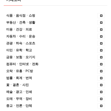
식품ㆍ음식점ㆍ쇼핑
부동산ㆍ건축ㆍ생활
미용ㆍ건강ㆍ의료
자동차ㆍ수리ㆍ운송
관광ㆍ하숙ㆍ스포츠
이민ㆍ유학ㆍ학교
금융ㆍ보험ㆍ모기지
컴퓨터ㆍ인터넷ㆍ전화
오락ㆍ유흥ㆍPC방
법률ㆍ회계ㆍ번역
꽃ㆍ결혼ㆍ사진
예술ㆍ광고ㆍ인쇄
도매ㆍ무역ㆍ장비
종교ㆍ언론ㆍ단체