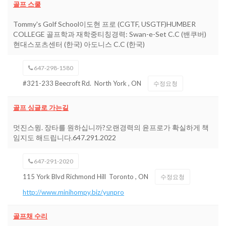
골프 스쿨
Tommy's Golf School이도현 프로 (CGTF, USGTF)HUMBER
COLLEGE 골프학과 재학중티칭경력: Swan-e-Set C.C (밴쿠버)
현대스포츠센터 (한국) 아도니스 C.C (한국)
647-298-1580
#321-233 Beecroft Rd.
North York
,
ON
수정요청
골프 싱글로 가는길
멋진스윙. 장타를 원하십니까?오랜경력의 윤프로가 확실하게 책
임지도 해드립니다.647.291.2022
647-291-2020
115 York Blvd Richmond Hill
Toronto
,
ON
수정요청
http://www.minihompy.biz/yunpro
골프채 수리