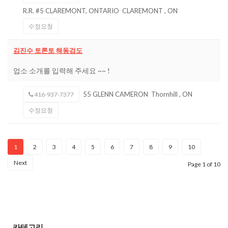
R.R. #5 CLAREMONT, ONTARIO
CLAREMONT
,
ON
수정요청
김진수 토론토 해동검도
업소 소개를 입력해 주세요 ~~ !
55 GLENN CAMERON
Thornhill
,
ON
416-937-7377
수정요청
1
2
3
4
5
6
7
8
9
10
Next
Page 1 of 10
카테고리